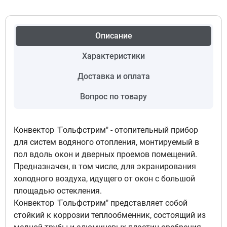
Подключение левый, Цвет
решетка полимерная - светлая
бронза
Описание
4
60 131 руб
Характеристики
Доступно под заказ
Доставка и оплата
Вопрос по товару
Подключение левый, Цвет
решетка полимерная - темная
бронза
Конвектор "Гольфстрим" - отопительный прибор
5
для систем водяного отопления, монтируемый в
60 131 руб
пол вдоль окон и дверных проемов помещений.
Доступно под заказ
Предназначен, в том числе, для экранирования
холодного воздуха, идущего от окон с большой
площадью остекления.
Подключение левый, Цвет
Конвектор "Гольфстрим" представляет собой
решетка полимерная с текстурой -
стойкий к коррозии теплообменник, состоящий из
бук классический