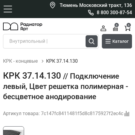
Тюмень Московский тракт, 136
8 800 300-87-54
0
0
Каталог
КРК - концевые
КРК 37.14.130
КРК 37.14.130
// Подключение
левый, Цвет решетка полимерная -
бесцветное анодирование
Артикул товара:
7c147fc8411481f5d8c8175927f2ec4c