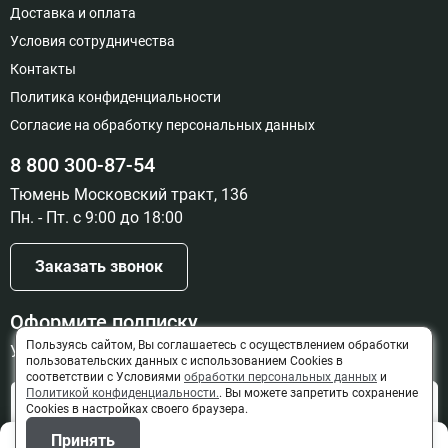
58 753 руб
Доставка и оплата
Доступно под заказ
Условия сотрудничества
Контакты
Политика конфиденциальности
Согласие на обработку персональных данных
Подключение правый, Цвет
решетка полимерная - золотое
8 800 300-87-54
анодирование
17
Тюмень Московский тракт, 136
60 131 руб
Пн. - Пт. с 9:00 до 18:00
Доступно под заказ
Заказать звонок
Подключение правый, Цвет
Оформите подписку
решетка полимерная - черное
Пользуясь сайтом, Вы соглашаетесь с осуществлением обработки
Узнайте о новинках и скидках первыми
анодирование
пользовательских данных с использованием Cookies в
18
соответствии с Условиями
обработки персональных данных
и
60 131 руб
Политикой конфиденциальности.
. Вы можете запретить сохранение
Отправить
Cookies в настройках своего браузера.
Доступно под заказ
Нажимая на кнопку "Отправить", я даю своё согласие на
Принять