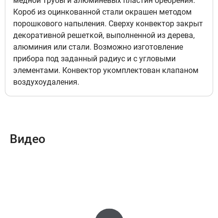
медной трубы и алюминевых пластин оребрения.
6
68 880 руб
Короб из оцинкованной стали окрашен методом
порошкового напыления. Сверху конвектор закрыт
Доступно под заказ
декоративной решеткой, выполненной из дерева,
алюминия или стали. Возможно изготовление
прибора под заданный радиус и с угловыми
Подключение левый, Цвет
элементами. Конвектор укомплектован клапаном
решетка полимерная с текстурой
воздухоудаления.
-сосна светлая
7
68 880 руб
Доступно под заказ
Видео
Подключение левый, Цвет
решетка полимерная с текстурой
-дуб деревенский
8
68 880 руб
Доступно под заказ