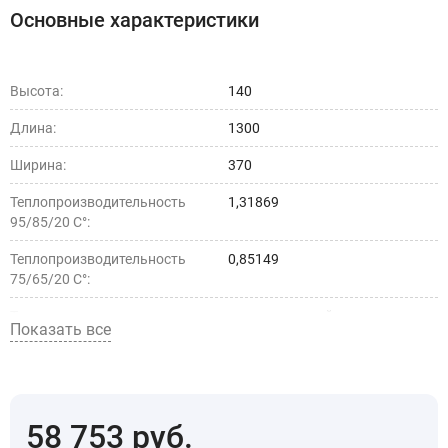
Основные характеристики
Высота:
140
Длина:
1300
Ширина:
370
Теплопроизводительность
1,31869
95/85/20 С°:
Теплопроизводительность
0,85149
75/65/20 С°:
Тип установки:
внутрипольный
Показать все
Страна производства:
5d4c030a-50d9-11ec-a289-
1c1b0d17d1ab
58 753
руб.