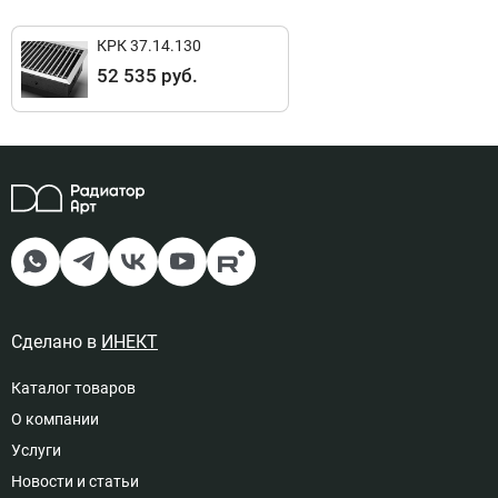
КРК 37.14.130
Подключение левый, Цвет
52 535 руб.
решетка рулонная - орех
14
77 221 руб
Доступно под заказ
Подключение левый, Цвет
решетка рулонная - мербау
15
77 221 руб
Доступно под заказ
Сделано в
ИНЕКТ
Каталог товаров
О компании
Подключение правый, Цвет
Услуги
решетка полимерная - бесцветное
анодирование
Новости и статьи
16