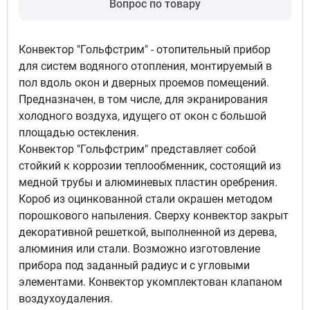
Вопрос по товару
Подключение левый, Цвет
решетка полимерная - темная
бронза
Конвектор "Гольфстрим" - отопительный прибор
5
для систем водяного отопления, монтируемый в
28 699 руб
пол вдоль окон и дверных проемов помещений.
Доступно под заказ
Предназначен, в том числе, для экранирования
холодного воздуха, идущего от окон с большой
площадью остекления.
Подключение левый, Цвет
Конвектор "Гольфстрим" представляет собой
решетка полимерная с текстурой -
стойкий к коррозии теплообменник, состоящий из
бук классический
медной трубы и алюминевых пластин оребрения.
6
34 226 руб
Короб из оцинкованной стали окрашен методом
порошкового напыления. Сверху конвектор закрыт
Доступно под заказ
декоративной решеткой, выполненной из дерева,
алюминия или стали. Возможно изготовление
прибора под заданный радиус и с угловыми
Подключение левый, Цвет
элементами. Конвектор укомплектован клапаном
решетка полимерная с текстурой
воздухоудаления.
-сосна светлая