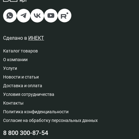
Подключение левый, Цвет
решетка рулонная - мербау
15
37 314 руб
Доступно под заказ
Сделано в
ИНЕКТ
Каталог товаров
О компании
Подключение правый, Цвет
Услуги
решетка полимерная - бесцветное
анодирование
Новости и статьи
16
27 971 руб
Доставка и оплата
Доступно под заказ
Условия сотрудничества
Контакты
Политика конфиденциальности
Согласие на обработку персональных данных
Подключение правый, Цвет
решетка полимерная - золотое
8 800 300-87-54
анодирование
17