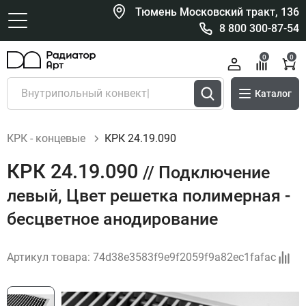
Тюмень Московский тракт, 136
8 800 300-87-54
0
0
Каталог
КРК - концевые
КРК 24.19.090
КРК 24.19.090
// Подключение
левый, Цвет решетка полимерная -
бесцветное анодирование
Артикул товара:
74d38e3583f9e9f2059f9a82ec1fafac