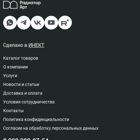
Подключение левый, Цвет
решетка рулонная - мербау
15
40 105 руб
Доступно под заказ
Сделано в
ИНЕКТ
Каталог товаров
О компании
Подключение правый, Цвет
Услуги
решетка полимерная - бесцветное
анодирование
Новости и статьи
16
29 724 руб
Доставка и оплата
Доступно под заказ
Условия сотрудничества
Контакты
Политика конфиденциальности
Согласие на обработку персональных данных
Подключение правый, Цвет
решетка полимерная - золотое