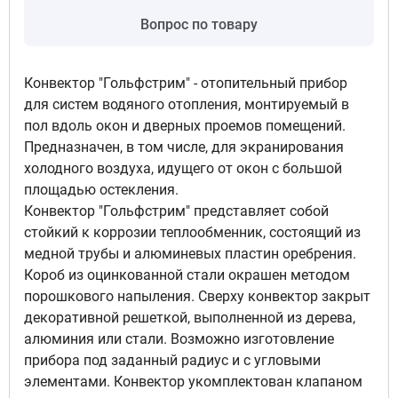
Вопрос по товару
Подключение левый, Цвет
решетка полимерная - темная
бронза
Конвектор "Гольфстрим" - отопительный прибор
5
для систем водяного отопления, монтируемый в
30 533 руб
пол вдоль окон и дверных проемов помещений.
Доступно под заказ
Предназначен, в том числе, для экранирования
холодного воздуха, идущего от окон с большой
площадью остекления.
Подключение левый, Цвет
Конвектор "Гольфстрим" представляет собой
решетка полимерная с текстурой -
стойкий к коррозии теплообменник, состоящий из
бук классический
медной трубы и алюминевых пластин оребрения.
6
36 675 руб
Короб из оцинкованной стали окрашен методом
порошкового напыления. Сверху конвектор закрыт
Доступно под заказ
декоративной решеткой, выполненной из дерева,
алюминия или стали. Возможно изготовление
прибора под заданный радиус и с угловыми
Подключение левый, Цвет
элементами. Конвектор укомплектован клапаном
решетка полимерная с текстурой