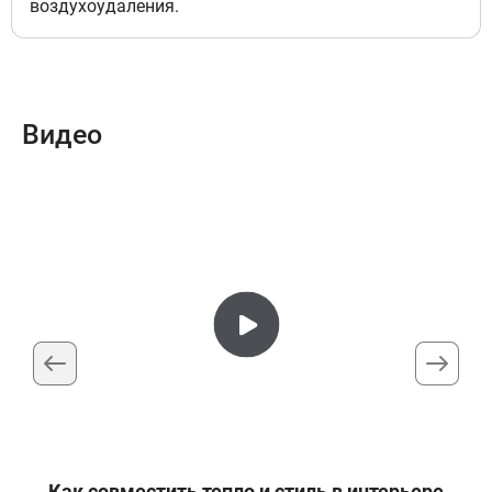
воздухоудаления.
-сосна светлая
7
36 675 руб
Доступно под заказ
Видео
Подключение левый, Цвет
решетка полимерная с текстурой
-дуб деревенский
8
36 675 руб
Доступно под заказ
Подключение левый, Цвет
решетка полимерная с текстурой
-дуб мореный
9
36 675 руб
Как совместить тепло и стиль в интерьере