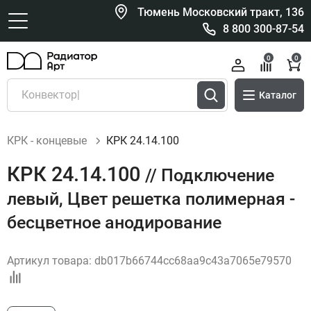
Тюмень Московский тракт, 136
8 800 300-87-54
0
0
Каталог
КРК - концевые
КРК 24.14.100
КРК 24.14.100
// Подключение
левый, Цвет решетка полимерная -
бесцветное анодирование
Артикул товара:
db017b66744cc68aa9c43a7065e79570