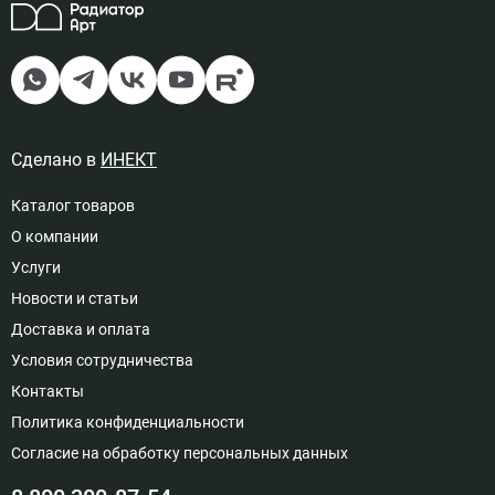
Подключение левый, Цвет
решетка рулонная - мербау
15
91 898 руб
Доступно под заказ
Сделано в
ИНЕКТ
Каталог товаров
О компании
Подключение правый, Цвет
Услуги
решетка полимерная - бесцветное
анодирование
Новости и статьи
16
63 868 руб
Доставка и оплата
Доступно под заказ
Условия сотрудничества
Контакты
Политика конфиденциальности
Согласие на обработку персональных данных
Подключение правый, Цвет
решетка полимерная - золотое