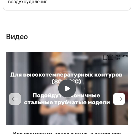
воздухоудаления.
-сосна светлая
7
82 635 руб
Доступно под заказ
Видео
Подключение левый, Цвет
решетка полимерная с текстурой
-дуб деревенский
8
82 635 руб
Доступно под заказ
Подключение левый, Цвет
решетка полимерная с текстурой
-дуб мореный
9
82 635 руб
Как совместить тепло и стиль в интерьере