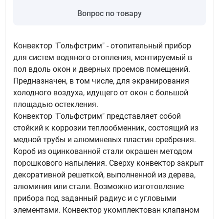
Вопрос по товару
Подключение левый, Цвет
решетка полимерная - темная
бронза
Конвектор "Гольфстрим" - отопительный прибор
5
для систем водяного отопления, монтируемый в
66 053 руб
пол вдоль окон и дверных проемов помещений.
Доступно под заказ
Предназначен, в том числе, для экранирования
холодного воздуха, идущего от окон с большой
площадью остекления.
Подключение левый, Цвет
Конвектор "Гольфстрим" представляет собой
решетка полимерная с текстурой -
стойкий к коррозии теплообменник, состоящий из
бук классический
медной трубы и алюминевых пластин оребрения.
6
82 635 руб
Короб из оцинкованной стали окрашен методом
порошкового напыления. Сверху конвектор закрыт
Доступно под заказ
декоративной решеткой, выполненной из дерева,
алюминия или стали. Возможно изготовление
прибора под заданный радиус и с угловыми
Подключение левый, Цвет
элементами. Конвектор укомплектован клапаном
решетка полимерная с текстурой