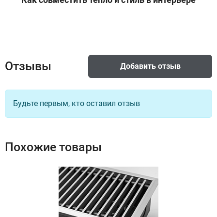
Доступно под заказ
Подключение левый, Цвет
решетка полимерная с текстурой
Отзывы
Добавить отзыв
-орех темный
10
39 547 руб
Доступно под заказ
Будьте первым, кто оставил отзыв
Подключение левый, Цвет
Похожие товары
решетка рулонная - береза
11
34 696 руб
Доступно под заказ