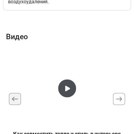
воздухоудаления.
-сосна светлая
7
39 547 руб
Доступно под заказ
Видео
Подключение левый, Цвет
решетка полимерная с текстурой
-дуб деревенский
8
39 547 руб
Доступно под заказ
Подключение левый, Цвет
решетка полимерная с текстурой
-дуб мореный
9
39 547 руб
Как совместить тепло и стиль в интерьере