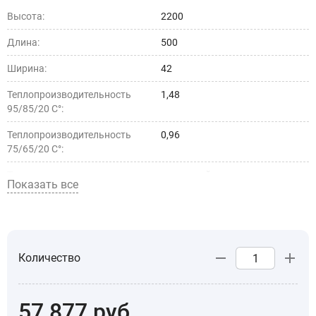
Высота:
2200
Длина:
500
Ширина:
42
Теплопроизводительность
1,48
95/85/20 С°:
Теплопроизводительность
0,96
75/65/20 С°:
Тип установки:
настенный
Показать все
Страна производства:
5d4c030a-50d9-11ec-a289-
1c1b0d17d1ab
Количество
57 877
руб.